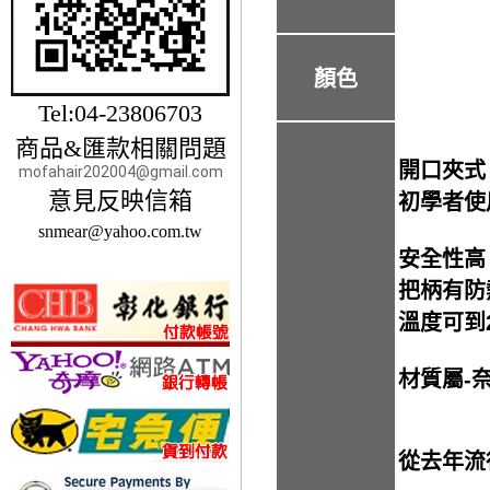
顏色
Tel:04-23806703
商品&匯款相關問題
開口夾式
mofahair202004@gmail.com
意見反映信箱
初學者使
snmear@yahoo.com.tw
安全性高
把柄有防
溫度可到
材質屬-
從去年流