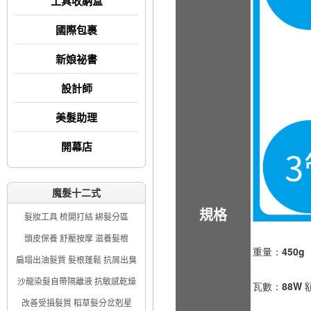
工具收納盒
國際包裹
新娘祕書
設計師
美髮助理
開幕店
魔髮十二式
規格
髮妝工具 梳開打結 綁髮分區
頭皮保養 舒壓按摩 滋養髮根
重量：450
扁塌出油髮質 髮根蓬鬆 抗屑出臭
沙龍染髮自帶隔離液 抗敏感乾燥
瓦數：88W 
改善受損髮質 稻草髮分岔剋星