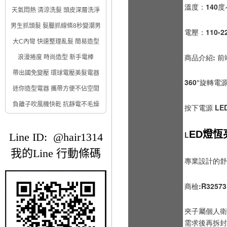
溫度：140度~
天氣悶熱 清涼洗髮 頭皮深層洗淨
男生抓頭髮 髮臘抓線條8秒變潮男
電壓：110-
大C內彎 快速整理亂髮 簡易造型
商品介紹: 前
浪漫捲度 時尚造型 新手電棒
帶出國免變壓 環球電壓美髮電器
360°旋轉電
迷你造型電器 攜帶方便不佔空間
負離子吹風機快乾 抗靜電不毛燥
按下電源 LE
ED燈恆
L
Line ID: @hair1314
我的Line 行動條碼
專業設計的舒
商檢:R32573
夾子屬個人衛
需求後再拆封