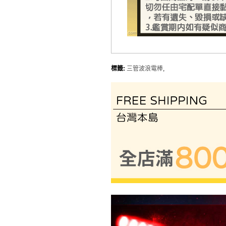
標籤:
三管波浪電棒
,