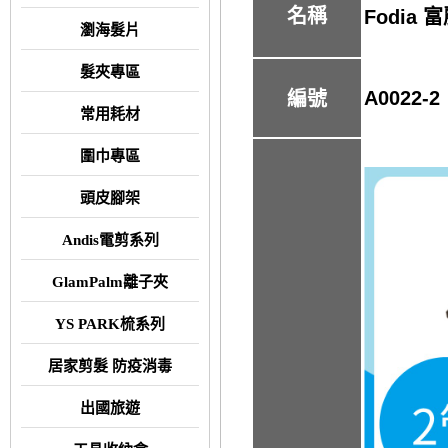
名稱
Fodia
瀏海髮片
髮夾專區
A0022-2
編號
常用耗材
圍巾專區
頭皮腳架
Andis電剪系列
GlamPalm離子夾
YS PARK梳系列
居家剪髮 防疫消毒
出國旅遊