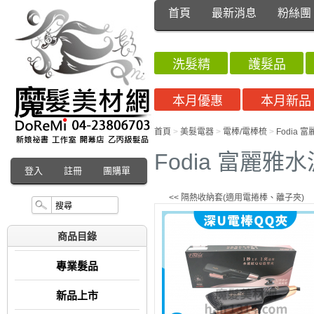
首頁
最新消息
粉絲團
洗髮精
護髮品
本月優惠
本月新品
首頁
>
美髮電器
>
電棒/電棒梳
>
Fodia
Fodia 富麗
登入
註冊
團購單
<< 隔熱收納套(適用電捲棒、離子夾)
商品目錄
專業髮品
新品上市