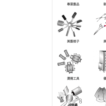
專業髮品
美髮梳子
燙捲工具