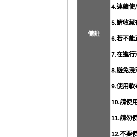
4.連續
5.請收
備註
6.若不
7.在進
8.避免
9.使用
10.請
11.請
12.不