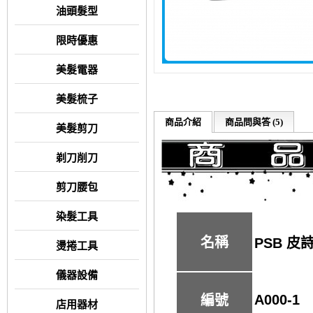
油頭髮型
限時優惠
美髮電器
美髮梳子
商品介紹
商品問與答 (5)
美髮剪刀
剃刀削刀
剪刀腰包
染髮工具
名稱
PSB 皮
燙捲工具
儀器設備
A000-1
編號
店用器材