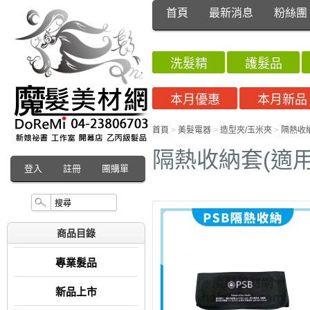
首頁
最新消息
粉絲團
洗髮精
護髮品
本月優惠
本月新品
首頁
>
美髮電器
>
造型夾/玉米夾
>
隔熱收
隔熱收納套(適
登入
註冊
團購單
商品目錄
專業髮品
新品上市