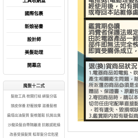
工具收納盒
國際包裹
新娘祕書
設計師
美髮助理
開幕店
魔髮十二式
髮妝工具 梳開打結 綁髮分區
頭皮保養 舒壓按摩 滋養髮根
扁塌出油髮質 髮根蓬鬆 抗屑出臭
沙龍染髮自帶隔離液 抗敏感乾燥
改善受損髮質 稻草髮分岔剋星