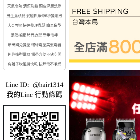
天氣悶熱 清涼洗髮 頭皮深層洗淨
男生抓頭髮 髮臘抓線條8秒變潮男
大C內彎 快速整理亂髮 簡易造型
浪漫捲度 時尚造型 新手電棒
帶出國免變壓 環球電壓美髮電器
迷你造型電器 攜帶方便不佔空間
負離子吹風機快乾 抗靜電不毛燥
Line ID: @hair1314
我的Line 行動條碼