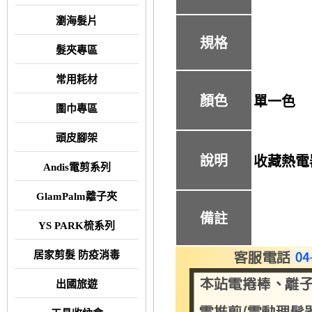
瀏海髮片
規格
髮夾專區
常用耗材
顏色
單一色
圍巾專區
頭皮腳架
說明
收藏熱電
Andis電剪系列
GlamPalm離子夾
備註
YS PARK梳系列
居家剪髮 防疫消毒
出國旅遊