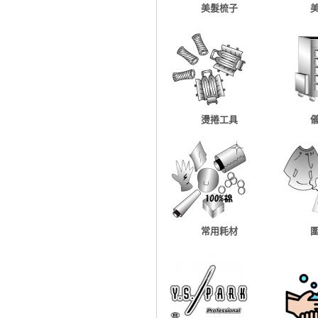
美髮梳子
燙捲工具
常用耗材