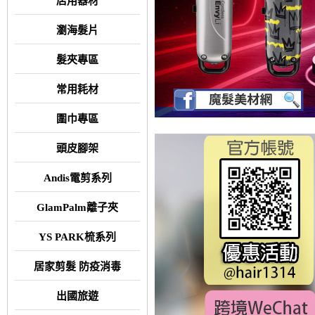
店用器材
瀏海髮片
髮夾專區
常用耗材
圍巾專區
頭皮腳架
Andis電剪系列
GlamPalm離子夾
YS PARK梳系列
居家剪髮 防疫消毒
出國旅遊