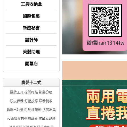
工具收納盒
國際包裹
新娘祕書
設計師
美髮助理
開幕店
魔髮十二式
髮妝工具 梳開打結 綁髮分區
頭皮保養 舒壓按摩 滋養髮根
扁塌出油髮質 髮根蓬鬆 抗屑出臭
沙龍染髮自帶隔離液 抗敏感乾燥