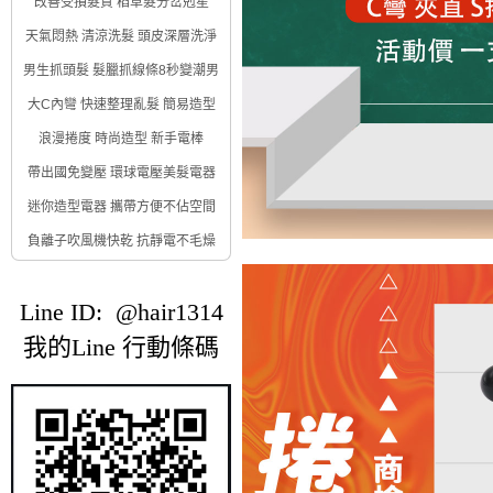
改善受損髮質 稻草髮分岔剋星
天氣悶熱 清涼洗髮 頭皮深層洗淨
男生抓頭髮 髮臘抓線條8秒變潮男
大C內彎 快速整理亂髮 簡易造型
浪漫捲度 時尚造型 新手電棒
帶出國免變壓 環球電壓美髮電器
迷你造型電器 攜帶方便不佔空間
負離子吹風機快乾 抗靜電不毛燥
Line ID: @hair1314
我的Line 行動條碼