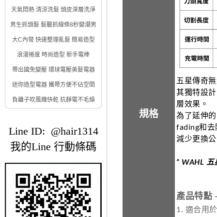
天氣悶熱 清涼洗髮 頭皮深層洗淨
男生抓頭髮 髮臘抓線條8秒變潮男
大C內彎 快速整理亂髮 簡易造型
浪漫捲度 時尚造型 新手電棒
帶出國免變壓 環球電壓美髮電器
五星傳奇無
迷你造型電器 攜帶方便不佔空間
其獨特設計
負離子吹風機快乾 抗靜電不毛燥
層效果。
規格
為了延伸
fading
Line ID: @hair1314
減少更換公
我的Line 行動條碼
“ WAHL
產品特點 
1. 適合用