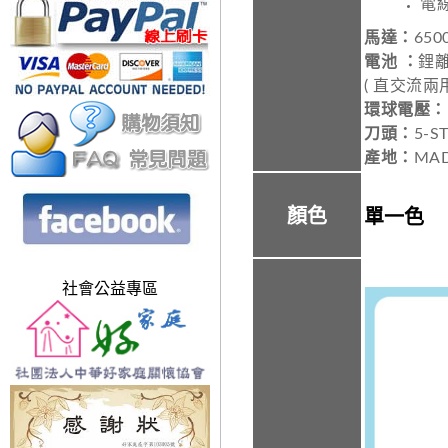
電線
馬達：
65
電池 ：
鋰
( 直交流兩
環球電壓：
刀頭：
5-S
產地：
MAD
顏色
單一色
社會公益專區