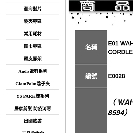
瀏海髮片
髮夾專區
常用耗材
E01 WA
圍巾專區
名稱
CORDLE
頭皮腳架
Andis電剪系列
E0028
編號
GlamPalm離子夾
YS PARK梳系列
（ WAH
居家剪髮 防疫消毒
8594）
出國旅遊