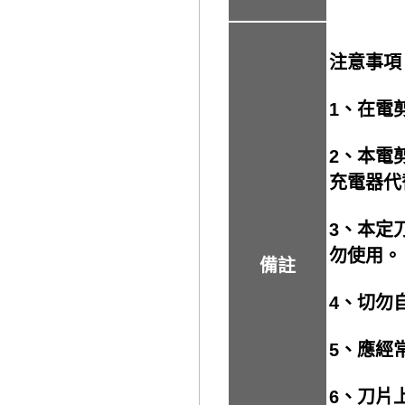
注意事項
1、在電
2、本電
充電器代
3、本定
勿使用。
備註
4、切勿
5、應經
6、刀片