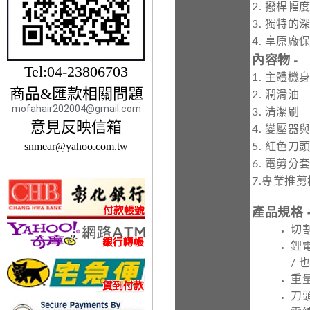
2. 撥桿
3. 獨特
4. 享原廠
內容物 -
Tel:04-23806703
1. 主體機身
商品&匯款相關問題
2. 潤滑油
mofahair202004@gmail.com
3. 清潔刷
意見反映信箱
4. 變壓器
snmear@yahoo.com.tw
5. 紅色刀
6. 電剪分套*
7.專業推剪
產品規格 
切割
鋰電
/ 
重量
刀