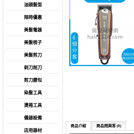
油頭髮型
限時優惠
美髮電器
美髮梳子
美髮剪刀
剃刀削刀
剪刀腰包
染髮工具
燙捲工具
儀器設備
商品介紹
商品問與答 (0)
店用器材