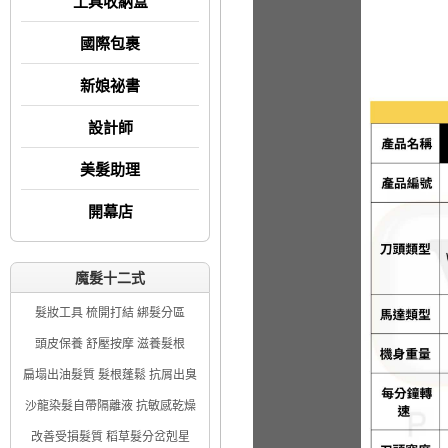
工具收納盒
國際包裹
新娘祕書
設計師
美髮助理
開幕店
魔髮十二式
髮妝工具 梳開打結 綁髮分區
頭皮保養 舒壓按摩 滋養髮根
扁塌出油髮質 髮根蓬鬆 抗屑出臭
沙龍染髮自帶隔離液 抗敏感乾燥
改善受損髮質 稻草髮分岔剋星