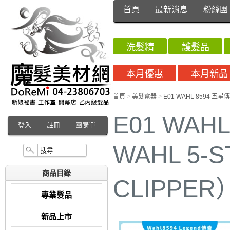
首頁
最新消息
粉絲團
洗髮精
護髮品
本月優惠
本月新品
首頁
>
美髮電器
>
E01 WAHL 8594 五星
E01 WA
登入
註冊
團購單
WAHL 5-
商品目錄
CLIPPER
專業髮品
新品上市