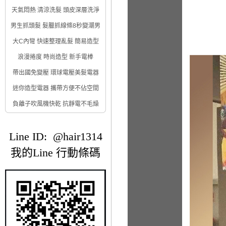
天氣悶熱 清涼洗髮 頭皮深層洗淨
男生抓頭髮 髮臘抓線條8秒變潮男
大C內彎 快速整理亂髮 簡易造型
浪漫捲度 時尚造型 新手電棒
帶出國免變壓 環球電壓美髮電器
迷你造型電器 攜帶方便不佔空間
負離子吹風機快乾 抗靜電不毛燥
Line ID: @hair1314
我的Line 行動條碼