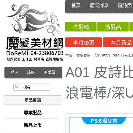
首頁
最新消息
粉絲團
洗髮精
護髮品
本月優惠
本月新品
首頁
>
美髮電器
>
A01 皮詩比PSB 月光
A01 皮詩
登入
註冊
團購單
浪電棒/深
商品目錄
專業髮品
新品上市