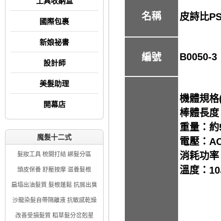
工具收納盒
名稱
皮詩比P
國際包裹
新娘祕書
B0050-3
編號
設計師
美髮助理
機體規格(長
開幕店
棒體長度：
重量：約5
魔髮十二式
電壓：AC1
消耗功率
髮妝工具 梳開打結 綁髮分區
溫度：10段
頭皮保養 舒壓按摩 滋養髮根
扁塌出油髮質 髮根蓬鬆 抗屑出臭
沙龍染髮自帶隔離液 抗敏感乾燥
改善受損髮質 稻草髮分岔剋星