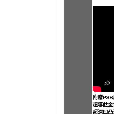
附贈PS
超導鈦金
超深凹凸