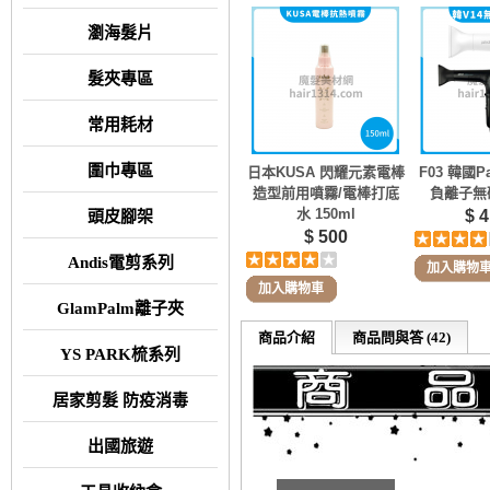
瀏海髮片
髮夾專區
常用耗材
圍巾專區
日本KUSA 閃耀元素電棒
F03 韓國Pa
造型前用噴霧/電棒打底
負離子無
水 150ml
$ 4
頭皮腳架
$ 500
Andis電剪系列
加入購物
加入購物車
GlamPalm離子夾
商品介紹
商品問與答 (42)
YS PARK梳系列
居家剪髮 防疫消毒
出國旅遊