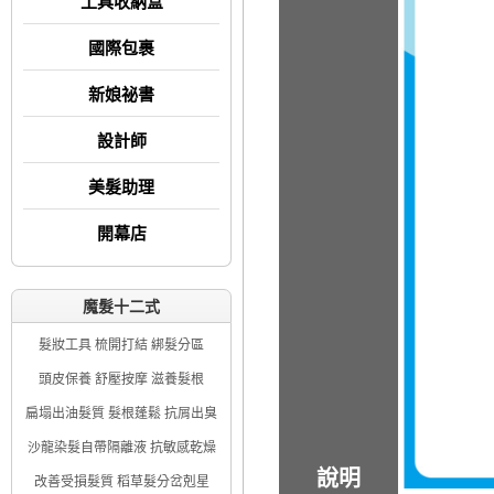
工具收納盒
國際包裹
新娘祕書
設計師
美髮助理
開幕店
魔髮十二式
髮妝工具 梳開打結 綁髮分區
頭皮保養 舒壓按摩 滋養髮根
扁塌出油髮質 髮根蓬鬆 抗屑出臭
沙龍染髮自帶隔離液 抗敏感乾燥
說明
改善受損髮質 稻草髮分岔剋星