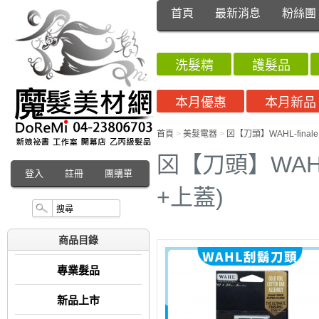
首頁
最新消息
粉絲團
洗髮精
護髮品
本月優惠
本月新品
首頁
>
美髮電器
>
龱【刀頭】WAHL-final
龱【刀頭】WAHL-
登入
註冊
團購單
+上蓋)
商品目錄
專業髮品
新品上市