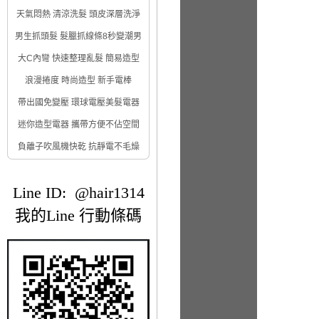
天氣悶熱 清涼洗髮 頭皮深層洗淨
男生抓頭髮 髮臘抓線條8秒變潮男
大C內彎 快速整理亂髮 簡易造型
浪漫捲度 時尚造型 新手電棒
帶出國免變壓 環球電壓美髮電器
迷你造型電器 攜帶方便不佔空間
負離子吹風機快乾 抗靜電不毛燥
Line ID: @hair1314
我的Line 行動條碼