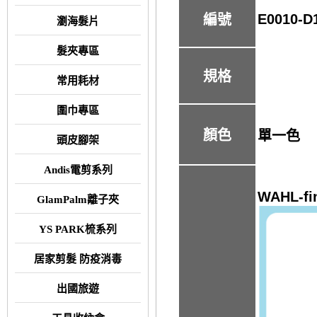
E0010-D
編號
瀏海髮片
髮夾專區
規格
常用耗材
圍巾專區
顏色
單一色
頭皮腳架
Andis電剪系列
WAHL-f
GlamPalm離子夾
YS PARK梳系列
居家剪髮 防疫消毒
出國旅遊