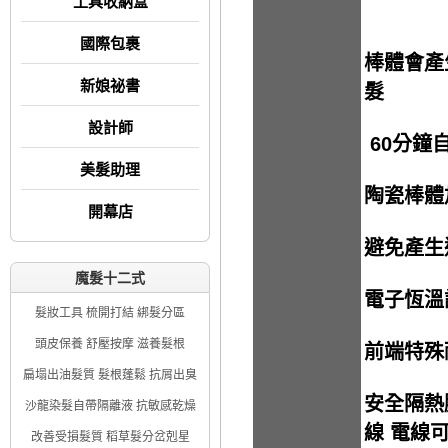
工具收納盒
國際包裹
棒體會產
新娘祕書
髮
設計師
60分鐘
美髮助理
陶瓷棒體
開幕店
避免產生
魔髮十二式
電子恆溫
髮妝工具 梳開打結 綁髮分區
頭皮保養 舒壓按摩 滋養髮根
前端特殊
扁塌出油髮質 髮根蓬鬆 抗屑出臭
安全隔熱
沙龍染髮自帶隔離液 抗敏感乾燥
線 電線可
改善受損髮質 稻草髮分岔剋星