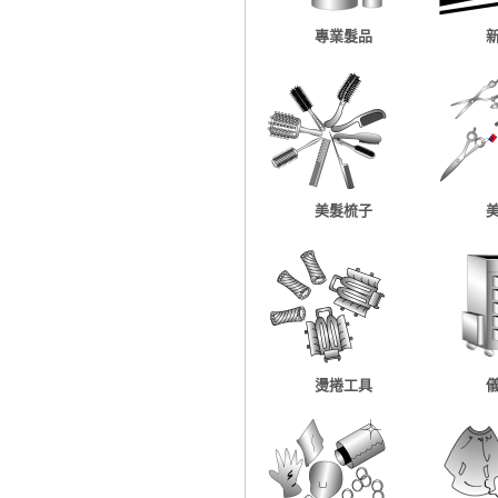
專業髮品
美髮梳子
燙捲工具