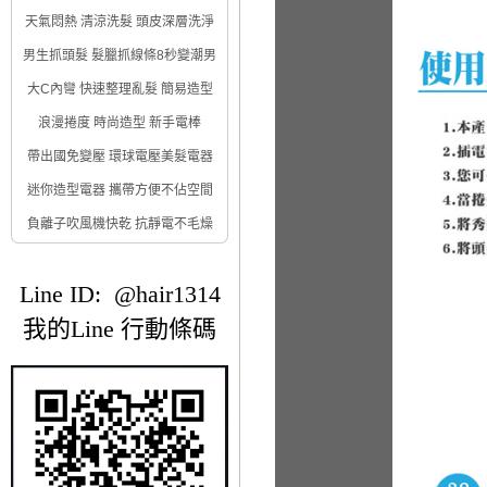
天氣悶熱 清涼洗髮 頭皮深層洗淨
男生抓頭髮 髮臘抓線條8秒變潮男
大C內彎 快速整理亂髮 簡易造型
浪漫捲度 時尚造型 新手電棒
帶出國免變壓 環球電壓美髮電器
迷你造型電器 攜帶方便不佔空間
負離子吹風機快乾 抗靜電不毛燥
Line ID: @hair1314
我的Line 行動條碼