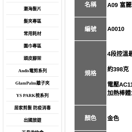
名稱
A09 富
瀏海髮片
髮夾專區
A0010
編號
常用耗材
圍巾專區
4段控溫最
頭皮腳架
約398克
Andis電剪系列
規格
GlamPalm離子夾
電壓AC1
加熱棒體1
YS PARK梳系列
居家剪髮 防疫消毒
顏色
金色
出國旅遊