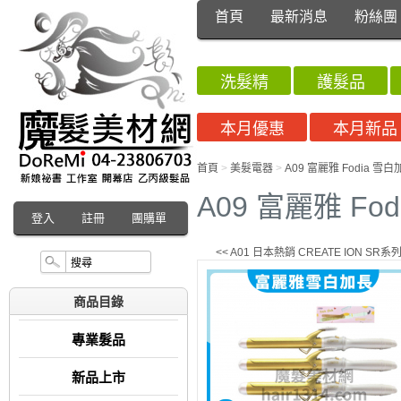
首頁
最新消息
粉絲團
洗髮精
護髮品
本月優惠
本月新品
首頁
>
美髮電器
>
A09 富麗雅 Fodia 
A09 富麗雅 F
登入
註冊
團購單
<< A01 日本熱銷 CREATE ION 
商品目錄
專業髮品
新品上市