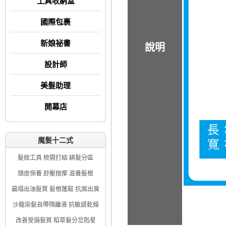
工具收納盒
國際包裹
新娘祕書
說明
設計師
美髮助理
開幕店
魔髮十二式
髮妝工具 梳開打結 綁髮分區
頭皮保養 舒壓按摩 滋養髮根
扁塌出油髮質 髮根蓬鬆 抗屑出臭
沙龍染髮自帶隔離液 抗敏感乾燥
改善受損髮質 稻草髮分岔剋星