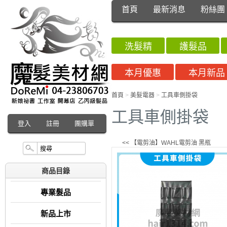
首頁
最新消息
粉絲團
洗髮精
護髮品
本月優惠
本月新品
首頁
>
美髮電器
>
工具車側掛袋
工具車側掛袋
登入
註冊
團購單
<< 【電剪油】WAHL電剪油 黑瓶
商品目錄
專業髮品
新品上市