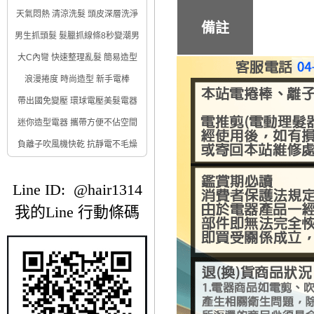
天氣悶熱 清涼洗髮 頭皮深層洗淨
備註
男生抓頭髮 髮臘抓線條8秒變潮男
大C內彎 快速整理亂髮 簡易造型
浪漫捲度 時尚造型 新手電棒
帶出國免變壓 環球電壓美髮電器
迷你造型電器 攜帶方便不佔空間
負離子吹風機快乾 抗靜電不毛燥
Line ID: @hair1314
我的Line 行動條碼