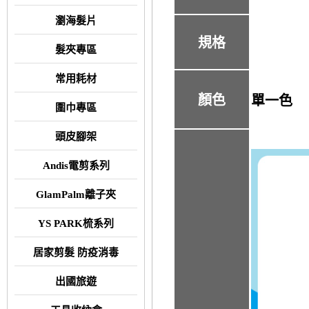
瀏海髮片
規格
髮夾專區
常用耗材
顏色
單一色
圍巾專區
頭皮腳架
Andis電剪系列
GlamPalm離子夾
YS PARK梳系列
居家剪髮 防疫消毒
出國旅遊