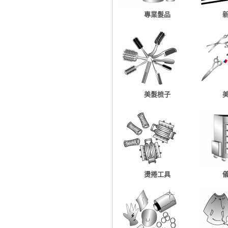
專業髮品
美髮梳子
燙捲工具