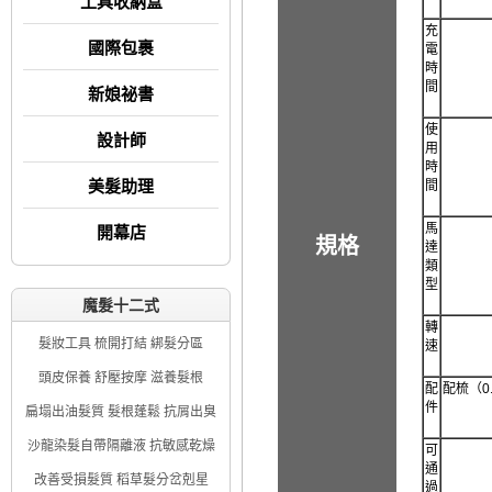
工具收納盒
充
國際包裹
電
時
間
新娘祕書
使
設計師
用
時
美髮助理
間
馬
開幕店
規格
達
類
型
魔髮十二式
轉
髮妝工具 梳開打結 綁髮分區
速
頭皮保養 舒壓按摩 滋養髮根
配
配梳（0.
件
扁塌出油髮質 髮根蓬鬆 抗屑出臭
沙龍染髮自帶隔離液 抗敏感乾燥
可
通
改善受損髮質 稻草髮分岔剋星
過