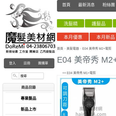
首頁
最新消息
粉絲團
洗髮精
護髮品
本月優惠
本月新品
首頁
>
美髮電器
>
E04 美帝秀 M2+電剪
E04 美帝秀 M
登入
註冊
團購單
<< E04 美帝秀 M1+電剪
商品目錄
專業髮品
新品上市