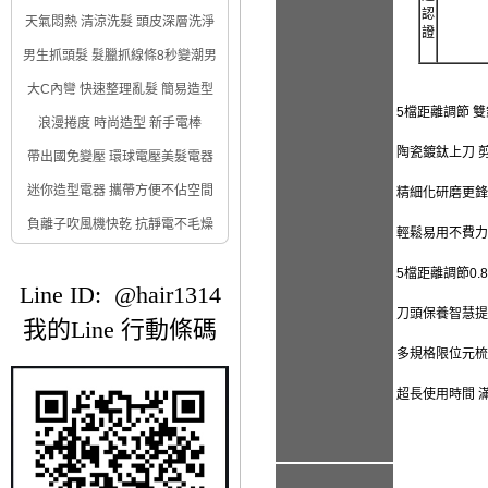
認
天氣悶熱 清涼洗髮 頭皮深層洗淨
證
男生抓頭髮 髮臘抓線條8秒變潮男
大C內彎 快速整理亂髮 簡易造型
5檔距離調節 
浪漫捲度 時尚造型 新手電棒
陶瓷鍍鈦上刀 
帶出國免變壓 環球電壓美髮電器
迷你造型電器 攜帶方便不佔空間
精細化研磨更鋒
負離子吹風機快乾 抗靜電不毛燥
輕鬆易用不費力
5檔距離調節0.8
Line ID: @hair1314
刀頭保養智慧提
我的Line 行動條碼
多規格限位元梳配置 0.
超長使用時間 