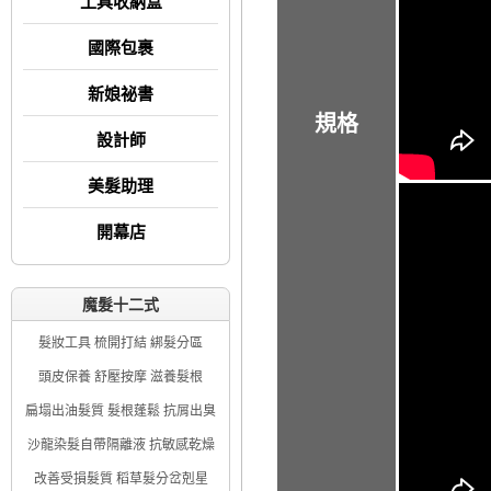
工具收納盒
國際包裹
新娘祕書
規格
設計師
美髮助理
開幕店
魔髮十二式
髮妝工具 梳開打結 綁髮分區
頭皮保養 舒壓按摩 滋養髮根
扁塌出油髮質 髮根蓬鬆 抗屑出臭
沙龍染髮自帶隔離液 抗敏感乾燥
改善受損髮質 稻草髮分岔剋星