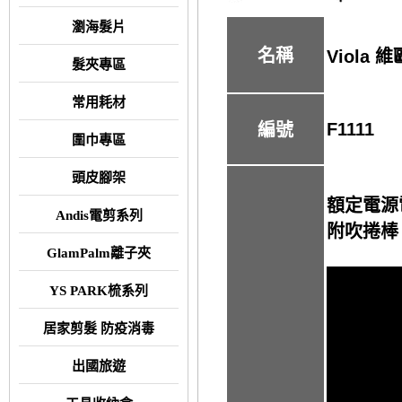
瀏海髮片
名稱
Viola
髮夾專區
常用耗材
F1111
編號
圍巾專區
頭皮腳架
額定電源電
Andis電剪系列
附吹捲棒
GlamPalm離子夾
YS PARK梳系列
居家剪髮 防疫消毒
出國旅遊