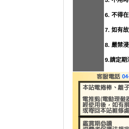
6. 不
7. 如
8. 嚴禁
9.請定