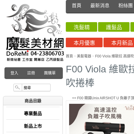
首頁
最新消息
粉絲團
洗髮精
護髮品
本月優惠
本月新品
首頁
>
美髮電器
>
F00 Viola 維歐拉 
F00 Viola 
登入
註冊
團購單
吹捲棒
<< F00 韓國Unix AIRSHOT U 
商品目錄
專業髮品
新品上市