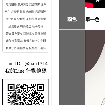
天氣悶熱 清涼洗髮 頭皮深層洗淨
男生抓頭髮 髮臘抓線條8秒變潮男
顏色
單一色
大C內彎 快速整理亂髮 簡易造型
浪漫捲度 時尚造型 新手電棒
帶出國免變壓 環球電壓美髮電器
迷你造型電器 攜帶方便不佔空間
負離子吹風機快乾 抗靜電不毛燥
Line ID: @hair1314
我的Line 行動條碼