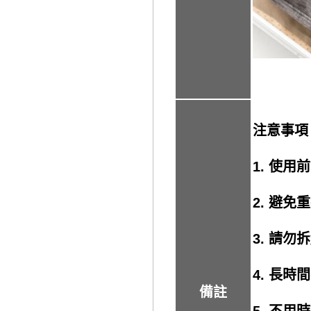
注意事
1. 使
2. 避
3. 請
4. 長
備註
5. 不