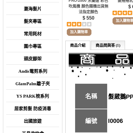
PRO-2800 米蘭達 彩色
髮捲捲乳
吹風機 顏色隨機出貨無
$ 
瀏海髮片
法指定顏色
$ 550
加入購物
髮夾專區
加入購物車
常用耗材
商品介紹
商品問與答 (1)
圍巾專區
頭皮腳架
Andis電剪系列
GlamPalm離子夾
名稱
髮葳鵝P
YS PARK梳系列
居家剪髮 防疫消毒
I0006
編號
出國旅遊