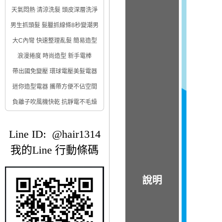
天氣悶熱 清涼洗髮 頭皮深層洗淨
男生抓頭髮 髮臘抓線條8秒變潮男
大C內彎 快速整理亂髮 簡易造型
浪漫捲度 時尚造型 新手電棒
帶出國免變壓 環球電壓美髮電器
迷你造型電器 攜帶方便不佔空間
負離子吹風機快乾 抗靜電不毛燥
Line ID: @hair1314
我的Line 行動條碼
說明