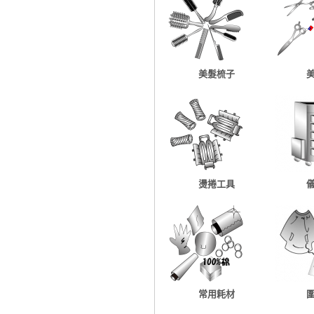
美髮梳子
燙捲工具
常用耗材