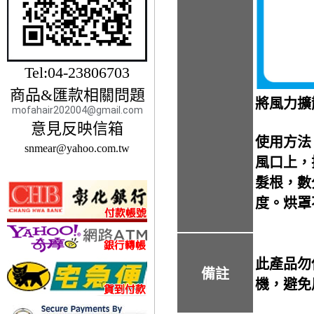
Tel:04-23806703
商品&匯款相關問題
將風力擴
mofahair202004@gmail.com
意見反映信箱
使用方法
snmear@yahoo.com.tw
風口上，
髮根，數
度。烘罩
此產品勿
備註
機，避免