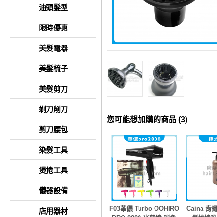
油頭髮型
限時優惠
美髮電器
美髮梳子
美髮剪刀
剃刀削刀
您可能想加購的商品 (3)
剪刀腰包
染髮工具
燙捲工具
儀器設備
F03華儂 Turbo OOHIRO
Caina 
店用器材