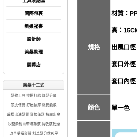
工具收納盒
材質：P
國際包裹
新娘祕書
高：15C
設計師
出風口徑
規格
美髮助理
套口外徑
開幕店
套口內徑
魔髮十二式
髮妝工具 梳開打結 綁髮分區
頭皮保養 舒壓按摩 滋養髮根
顏色
單一色
扁塌出油髮質 髮根蓬鬆 抗屑出臭
沙龍染髮自帶隔離液 抗敏感乾燥
改善受損髮質 稻草髮分岔剋星