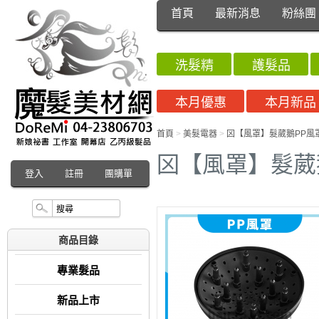
首頁
最新消息
粉絲團
洗髮精
護髮品
本月優惠
本月新品
首頁
>
美髮電器
>
龱【風罩】髮葳鵝PP風
龱【風罩】髮葳
登入
註冊
團購單
商品目錄
專業髮品
新品上市