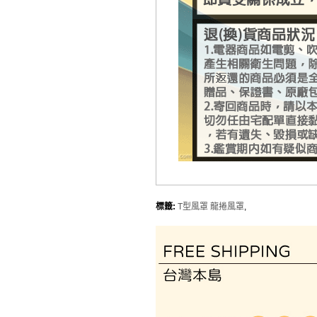
標籤:
T型風罩 龍捲風罩
,