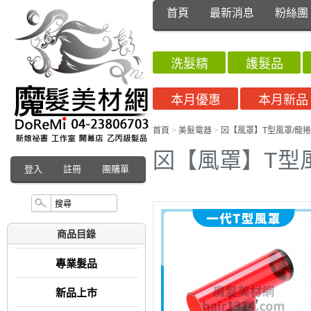
首頁
最新消息
粉絲團
洗髮精
護髮品
本月優惠
本月新品
首頁
>
美髮電器
>
龱【風罩】T型風罩/龍
龱【風罩】T型
登入
註冊
團購單
商品目錄
專業髮品
新品上市