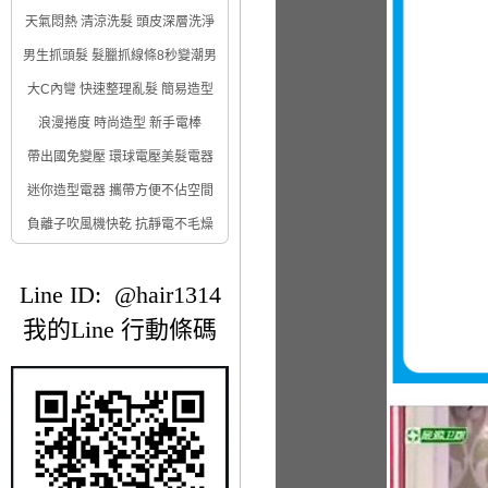
天氣悶熱 清涼洗髮 頭皮深層洗淨
男生抓頭髮 髮臘抓線條8秒變潮男
大C內彎 快速整理亂髮 簡易造型
浪漫捲度 時尚造型 新手電棒
帶出國免變壓 環球電壓美髮電器
迷你造型電器 攜帶方便不佔空間
負離子吹風機快乾 抗靜電不毛燥
Line ID: @hair1314
我的Line 行動條碼