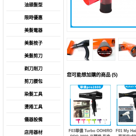
油頭髮型
限時優惠
美髮電器
美髮梳子
美髮剪刀
剃刀削刀
您可能想加購的商品 (5)
剪刀腰包
染髮工具
燙捲工具
儀器設備
F03華儂 Turbo OOHIRO
F01 My Ha
店用器材