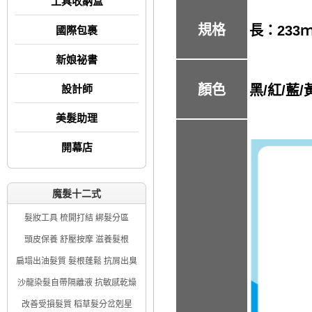
工具收納盒
規格
長：
233
國際包裹
新娘祕書
顏色
黑/紅/藍
設計師
美髮助理
開幕店
魔髮十二式
髮妝工具 梳開打結 綁髮分區
頭皮保養 舒壓按摩 滋養髮根
扁塌出油髮質 髮根蓬鬆 抗屑出臭
沙龍染髮自帶隔離液 抗敏感乾燥
改善受損髮質 稻草髮分岔剋星