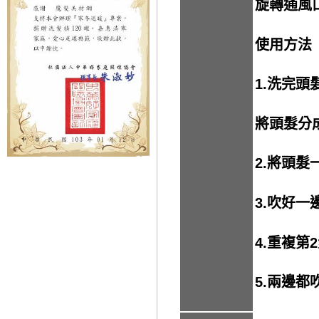
旋轉通風
使用方法
1.
洗完頭
將頭髮分成
2.
將頭髮
3.
吹好一
4.
重複第
5.
兩邊都