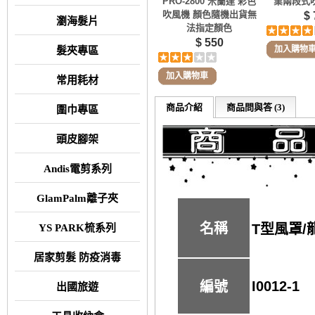
PRO-2800 米蘭達 彩色
業兩段式吹
吹風機 顏色隨機出貨無
$ 
瀏海髮片
法指定顏色
$ 550
加入購物
髮夾專區
加入購物車
常用耗材
商品介紹
商品問與答 (3)
圍巾專區
頭皮腳架
Andis電剪系列
GlamPalm離子夾
名稱
T型風罩/
YS PARK梳系列
居家剪髮 防疫消毒
I0012-1
編號
出國旅遊