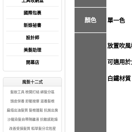
工具收納盒
國際包裹
顏色
單一色
新娘祕書
設計師
放置吹風
美髮助理
可適用於
開幕店
白鐵材質
魔髮十二式
髮妝工具 梳開打結 綁髮分區
頭皮保養 舒壓按摩 滋養髮根
扁塌出油髮質 髮根蓬鬆 抗屑出臭
沙龍染髮自帶隔離液 抗敏感乾燥
改善受損髮質 稻草髮分岔剋星