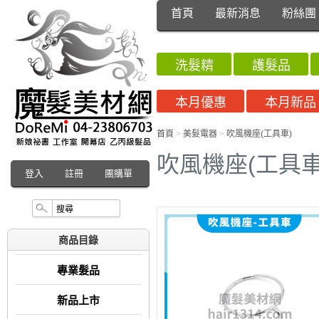
首頁
最新消息
粉絲團
洗髮精
護髮品
本月優惠
本月新品
首頁
>
美髮電器
>
吹風機座(工具車)
吹風機座(工具車
登入
註冊
團購單
商品目錄
專業髮品
新品上市