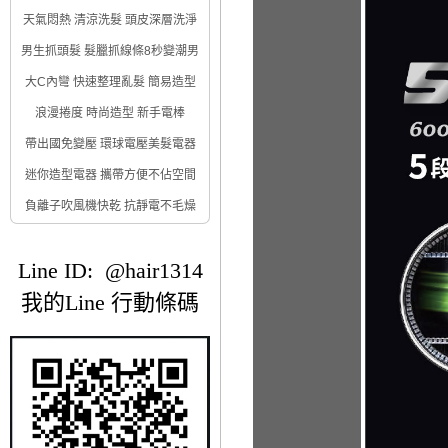
天氣悶熱 清涼洗髮 頭皮深層洗淨
男生抓頭髮 髮臘抓線條8秒變潮男
大C內彎 快速整理亂髮 簡易造型
浪漫捲度 時尚造型 新手電棒
帶出國免變壓 環球電壓美髮電器
迷你造型電器 攜帶方便不佔空間
負離子吹風機快乾 抗靜電不毛燥
Line ID: @hair1314
我的Line 行動條碼