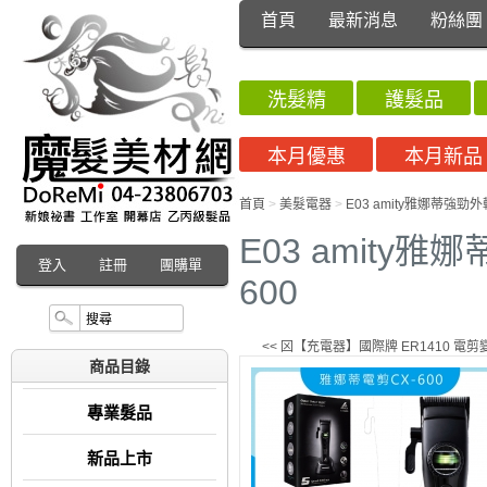
首頁
最新消息
粉絲團
洗髮精
護髮品
本月優惠
本月新品
首頁
>
美髮電器
>
E03 amity雅娜蒂強勁外
E03 amity
登入
註冊
團購單
600
<< 龱【充電器】國際牌 ER1410 電
商品目錄
專業髮品
新品上市