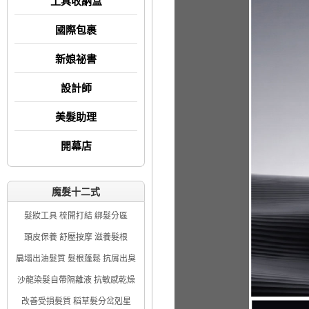
工具收納盒
國際包裹
新娘祕書
設計師
美髮助理
開幕店
魔髮十二式
髮妝工具 梳開打結 綁髮分區
頭皮保養 舒壓按摩 滋養髮根
扁塌出油髮質 髮根蓬鬆 抗屑出臭
沙龍染髮自帶隔離液 抗敏感乾燥
改善受損髮質 稻草髮分岔剋星