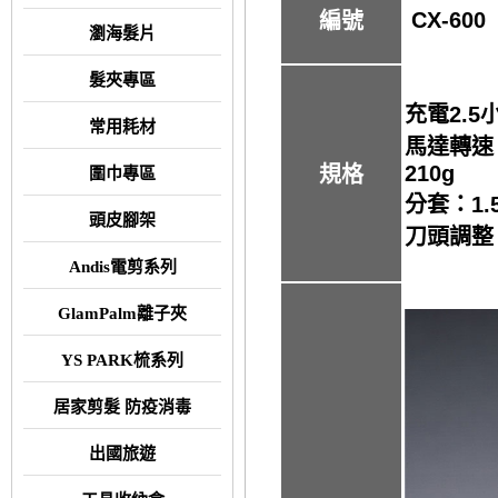
CX-600
編號
瀏海髮片
髮夾專區
充電2.5小
常用耗材
馬達轉速：
210g
規格
圍巾專區
分套：1.
頭皮腳架
刀頭調整
Andis電剪系列
GlamPalm離子夾
YS PARK梳系列
居家剪髮 防疫消毒
出國旅遊