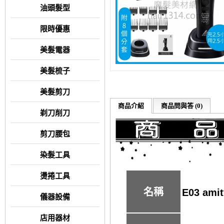
油頭髮型
限時優惠
美髮電器
美髮梳子
美髮剪刀
商品介紹
商品問與答 (0)
剃刀削刀
剪刀腰包
染髮工具
燙捲工具
名稱
E03 a
儀器設備
店用器材