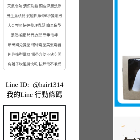
天氣悶熱 清涼洗髮 頭皮深層洗淨
男生抓頭髮 髮臘抓線條8秒變潮男
大C內彎 快速整理亂髮 簡易造型
浪漫捲度 時尚造型 新手電棒
帶出國免變壓 環球電壓美髮電器
迷你造型電器 攜帶方便不佔空間
負離子吹風機快乾 抗靜電不毛燥
Line ID: @hair1314
我的Line 行動條碼