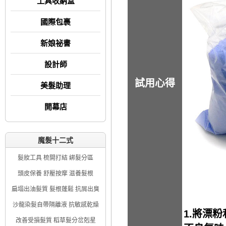
工具收納盒
國際包裹
新娘祕書
設計師
試用心得
美髮助理
開幕店
魔髮十二式
髮妝工具 梳開打結 綁髮分區
頭皮保養 舒壓按摩 滋養髮根
扁塌出油髮質 髮根蓬鬆 抗屑出臭
沙龍染髮自帶隔離液 抗敏感乾燥
1.將漂
改善受損髮質 稻草髮分岔剋星