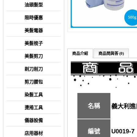
油頭髮型
限時優惠
美髮電器
美髮梳子
商品介紹
商品問與答 (0)
美髮剪刀
剃刀削刀
剪刀腰包
染髮工具
名稱
義大利進
燙捲工具
儀器設備
U0019-7
編號
店用器材