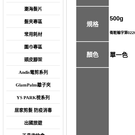
瀏海髮片
500g
髮夾專區
規格
衛粧輸字第022
常用耗材
圍巾專區
顏色
單一色
頭皮腳架
Andis電剪系列
GlamPalm離子夾
YS PARK梳系列
居家剪髮 防疫消毒
出國旅遊