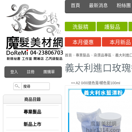
首頁
最新消息
粉絲團
洗髮精
護髮品
本月優惠
本月新品
首頁
>
專業髮品
>
染燙品專區
>
義大利進口
義大利進口玫瑰香
登入
註冊
團購單
<< A2 0/00退色膏/褪色膏100ml
商品目錄
專業髮品
新品上市