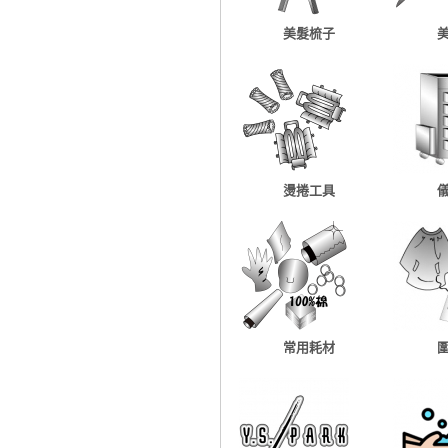
美髮梳子
燙捲工具
常用耗材