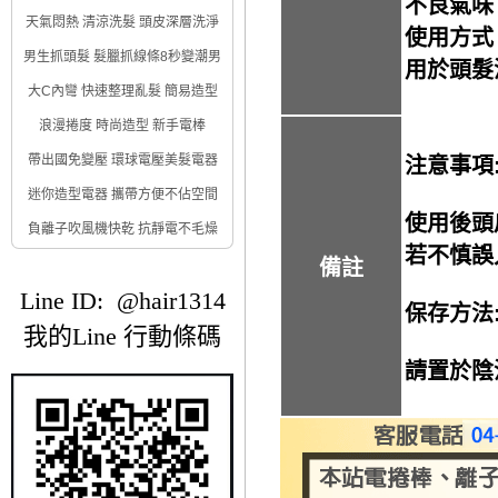
不良氣味
天氣悶熱 清涼洗髮 頭皮深層洗淨
使用方式
男生抓頭髮 髮臘抓線條8秒變潮男
用於頭髮
大C內彎 快速整理亂髮 簡易造型
浪漫捲度 時尚造型 新手電棒
帶出國免變壓 環球電壓美髮電器
注意事項
迷你造型電器 攜帶方便不佔空間
使用後頭
負離子吹風機快乾 抗靜電不毛燥
若不慎誤
備註
Line ID: @hair1314
保存方法
我的Line 行動條碼
請置於陰