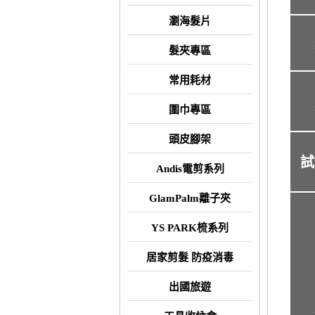
瀏海髮片
髮夾專區
常用耗材
圍巾專區
頭皮腳架
試
Andis電剪系列
GlamPalm離子夾
YS PARK梳系列
居家剪髮 防疫消毒
出國旅遊