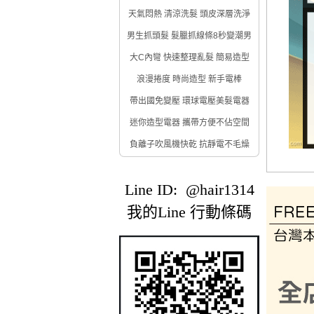
天氣悶熱 清涼洗髮 頭皮深層洗淨
男生抓頭髮 髮臘抓線條8秒變潮男
大C內彎 快速整理亂髮 簡易造型
浪漫捲度 時尚造型 新手電棒
帶出國免變壓 環球電壓美髮電器
迷你造型電器 攜帶方便不佔空間
負離子吹風機快乾 抗靜電不毛燥
Line ID: @hair1314
我的Line 行動條碼