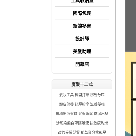
工具收納盒
國際包裹
新娘祕書
設計師
美髮助理
開幕店
魔髮十二式
髮妝工具 梳開打結 綁髮分區
頭皮保養 舒壓按摩 滋養髮根
扁塌出油髮質 髮根蓬鬆 抗屑出臭
沙龍染髮自帶隔離液 抗敏感乾燥
改善受損髮質 稻草髮分岔剋星