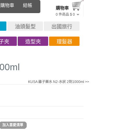
購物車
結帳
購物車
0 件商品 $ 0
油頭髮型
出國旅行
子夾
造型夾
理髮器
00ml
KUSA 離子藥水 N2-水狀 2劑1000ml >>
加入喜愛清單