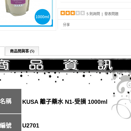
5 則詢問
|
發表問題
分享
商品問與答 (5)
名稱
KUSA 離子藥水 N1-受損 1000ml
U2701
編號