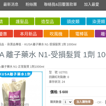
最新消息
粉絲團
聯絡我&回覆匯款單
加入最愛
精
護髮品
造型品
頭皮類
染燙類
優惠
本月新品
吹風機
電棒區
離
髮品
>
染燙品專區
>
KUSA 離子藥水 N1-受損髮質 1劑 1000ml
A 離子藥水 N1-受損髮質 1劑 10
SA 離子藥水 N1-正常髮質 1劑1000ml
型 號:
U2701
回饋紅利點數:
0
庫存狀況:
24
價格:
$ 600
購買數量:
加入購物車
- OR -