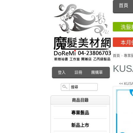
首頁
洗髮
本月
首頁
>
專業
KUS
登入
註冊
團購單
<< KU
商品目錄
專業髮品
新品上市