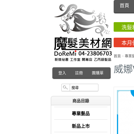
首頁
洗髮
本月
首頁
>
專業
威娜
登入
註冊
團購單
商品目錄
專業髮品
新品上市