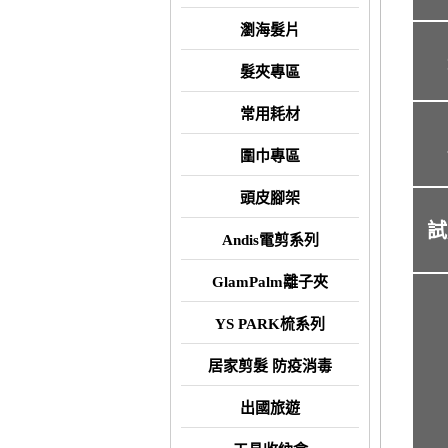
瀏海髮片
髮夾專區
常用耗材
圍巾專區
頭皮腳架
試
Andis電剪系列
GlamPalm離子夾
YS PARK梳系列
居家剪髮 防疫消毒
出國旅遊