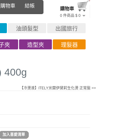
購物車
結帳
購物車
0 件商品 $ 0
油頭髮型
出國旅行
子夾
造型夾
理髮器
400g
【冷燙液】ITELY米蘭伊黛莉生化燙 正常髮 >>
加入喜愛清單