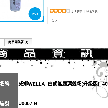
1 則詢問
|
發表問題
分享
商品問與答 (1)
名稱
威娜WELLA 白朗無塵漂髮粉(升級版) 40
U0007-B
編號