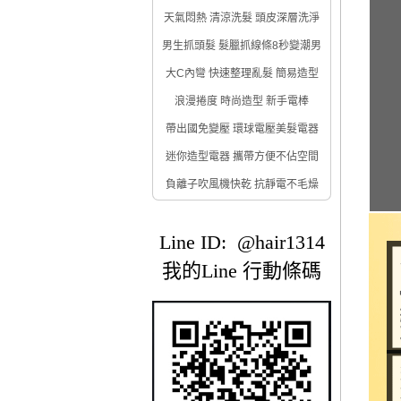
天氣悶熱 清涼洗髮 頭皮深層洗淨
男生抓頭髮 髮臘抓線條8秒變潮男
大C內彎 快速整理亂髮 簡易造型
浪漫捲度 時尚造型 新手電棒
帶出國免變壓 環球電壓美髮電器
迷你造型電器 攜帶方便不佔空間
負離子吹風機快乾 抗靜電不毛燥
Line ID: @hair1314
我的Line 行動條碼