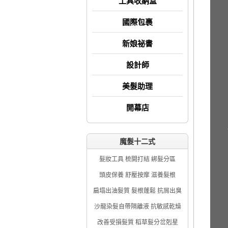
工具收納盒
國際包裹
新娘祕書
設計師
美髮助理
開幕店
魔髮十二式
髮妝工具 梳開打結 綁髮分區
頭皮保養 舒壓按摩 滋養髮根
扁塌出油髮質 髮根蓬鬆 抗屑出臭
沙龍染髮自帶隔離液 抗敏感乾燥
改善受損髮質 稻草髮分岔剋星