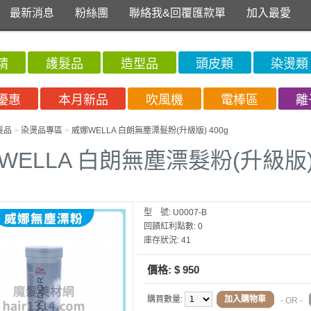
最新消息
粉絲團
聯絡我&回覆匯款單
加入最愛
精
護髮品
造型品
頭皮類
染燙類
優惠
本月新品
吹風機
電棒區
離
髮品
>
染燙品專區
>
威娜WELLA 白朗無塵漂髮粉(升級版) 400g
WELLA 白朗無塵漂髮粉(升級版) 
型 號:
U0007-B
回饋紅利點數:
0
庫存狀況:
41
價格:
$ 950
購買數量:
加入購物車
- OR -