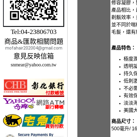
修容凝膠，
產品相比，
剃鬍效率，
並不同於喘
Tel:04-23806703
毛髮，還有
商品&匯款相關問題
產品特色：
mofahair202004@gmail.com
意見反映信箱
極度潤
snmear@yahoo.com.tw
透明凝
持久保
低刺
不必
有效
淡淡
美國
商品尺寸：
500毫升/ 1