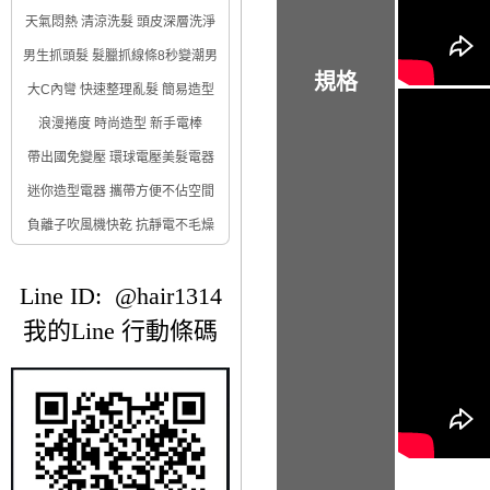
天氣悶熱 清涼洗髮 頭皮深層洗淨
男生抓頭髮 髮臘抓線條8秒變潮男
規格
大C內彎 快速整理亂髮 簡易造型
浪漫捲度 時尚造型 新手電棒
帶出國免變壓 環球電壓美髮電器
迷你造型電器 攜帶方便不佔空間
負離子吹風機快乾 抗靜電不毛燥
Line ID: @hair1314
我的Line 行動條碼