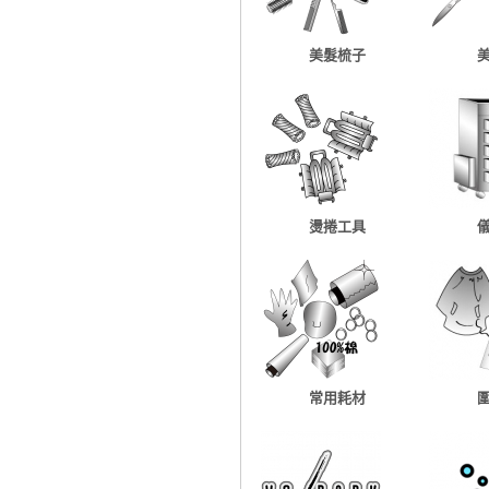
美髮梳子
燙捲工具
常用耗材