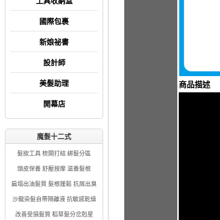
工具收納盒
國際包裹
新娘祕書
設計師
美髮助理
商品描述
開幕店
魔髮十二式
髮妝工具 梳開打結 綁髮分區
頭皮保養 舒壓按摩 滋養髮根
扁塌出油髮質 髮根蓬鬆 抗屑出臭
沙龍染髮自帶隔離液 抗敏感乾燥
改善受損髮質 稻草髮分岔剋星