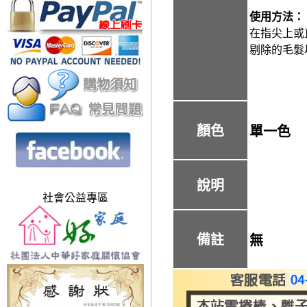
使用方法：
在指尖上或
剔除的毛髮
顏色
單一色
說明
社會公益專區
備註
無