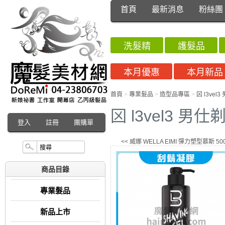
首頁
最新消息
粉絲團
洗髮精
護髮品
本月優惠
本月新品
首頁
>
專業髮品
>
造型品專區
>
龱 l3vel
龱 l3vel3 男仕
登入
註冊
團購單
<< 威娜 WELLA EIMI 彈力塑型慕斯 50
商品目錄
專業髮品
新品上市