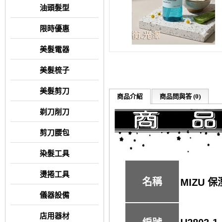
油頭髮型
限時優惠
美髮電器
美髮梳子
美髮剪刀
商品介紹
商品問與答 (0)
剃刀削刀
剪刀腰包
染髮工具
燙捲工具
名稱
MIZU 
儀器設備
店用器材