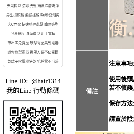
天氣悶熱 清涼洗髮 頭皮深層洗淨
男生抓頭髮 髮臘抓線條8秒變潮男
大C內彎 快速整理亂髮 簡易造型
浪漫捲度 時尚造型 新手電棒
帶出國免變壓 環球電壓美髮電器
迷你造型電器 攜帶方便不佔空間
負離子吹風機快乾 抗靜電不毛燥
注意事項
使用後頭
Line ID: @hair1314
若不慎誤
我的Line 行動條碼
備註
保存方法
請置於陰