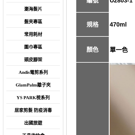
U2803-1
編號
瀏海髮片
髮夾專區
470ml
規格
常用耗材
圍巾專區
顏色
單一色
頭皮腳架
Andis電剪系列
GlamPalm離子夾
YS PARK梳系列
居家剪髮 防疫消毒
出國旅遊