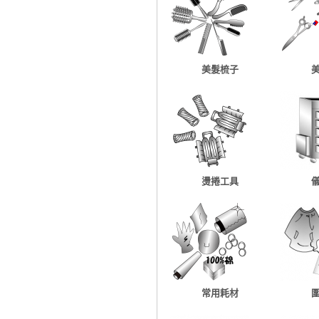
美髮梳子
燙捲工具
常用耗材