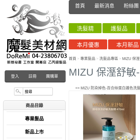
首頁
最新消息
粉絲團
洗髮精
護髮品
本月優惠
本月新品
首頁
>
專業髮品
>
洗髮品專區
>
MIZU 保
MIZU 保溼舒敏
登入
註冊
團購單
<< MIZU 防染掉色-百合絲蛋白護色洗髮精
商品目錄
專業髮品
新品上市