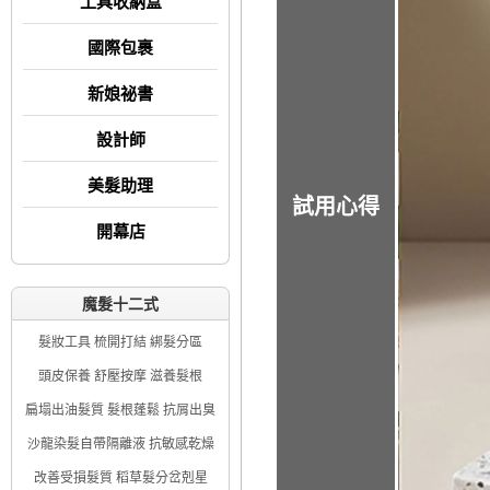
工具收納盒
國際包裹
新娘祕書
設計師
美髮助理
試用心得
開幕店
魔髮十二式
髮妝工具 梳開打結 綁髮分區
頭皮保養 舒壓按摩 滋養髮根
扁塌出油髮質 髮根蓬鬆 抗屑出臭
沙龍染髮自帶隔離液 抗敏感乾燥
改善受損髮質 稻草髮分岔剋星