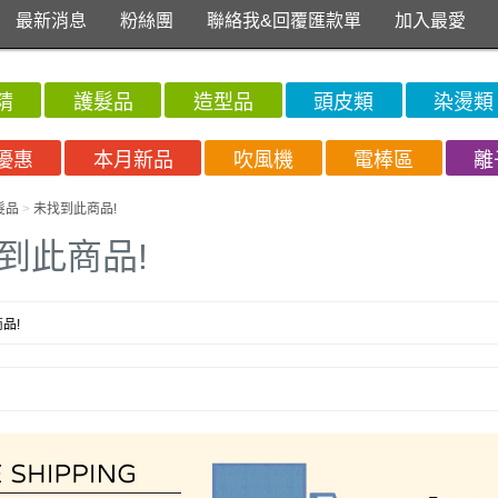
最新消息
粉絲團
聯絡我&回覆匯款單
加入最愛
精
護髮品
造型品
頭皮類
染燙類
優惠
本月新品
吹風機
電棒區
離
髮品
>
未找到此商品!
到此商品!
品!