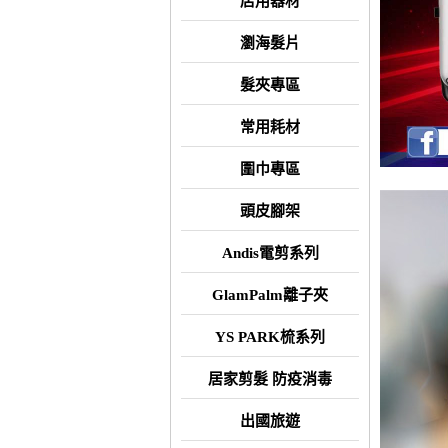
店用器材
瀏海髮片
髮夾專區
常用耗材
圍巾專區
頭皮腳架
Andis電剪系列
GlamPalm離子夾
YS PARK梳系列
居家剪髮 防疫消毒
出國旅遊