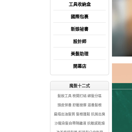
工具收納盒
國際包裹
新娘祕書
設計師
美髮助理
開幕店
魔髮十二式
髮妝工具 梳開打結 綁髮分區
頭皮保養 舒壓按摩 滋養髮根
扁塌出油髮質 髮根蓬鬆 抗屑出臭
沙龍染髮自帶隔離液 抗敏感乾燥