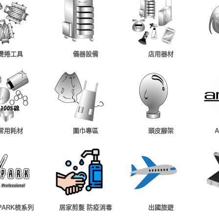
燙捲工具
儀器設備
店用器材
常用耗材
圍巾專區
頭皮腳架
 PARK梳系列
居家剪髮 防疫消毒
出國旅遊