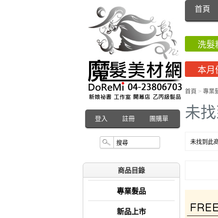
首頁
洗髮
本月
首頁
>
專業
未找
登入
註冊
團購單
未找到此商
商品目錄
專業髮品
新品上市