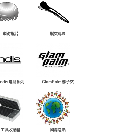
瀏海髮片
髮夾專區
Andis電剪系列
GlamPalm離子夾
工具收納盒
國際包裹