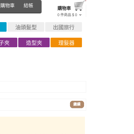
購物車
結帳
購物車
0 件商品 $ 0
油頭髮型
出國旅行
子夾
造型夾
理髮器
繼續