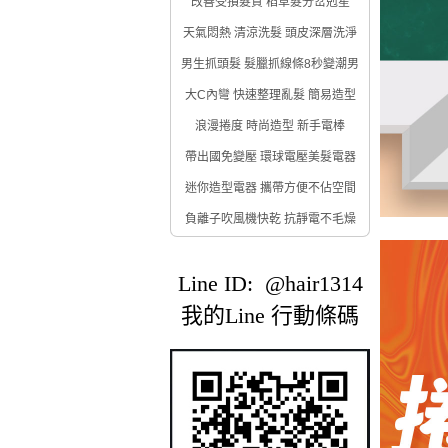
改善受損髮質 稻草髮分岔剋星
天氣悶熱 清涼洗髮 頭皮深層洗淨
男生抓頭髮 髮臘抓線條8秒變潮男
大C內彎 快速整理亂髮 簡易造型
浪漫捲度 時尚造型 新手電棒
帶出國免變壓 環球電壓美髮電器
迷你造型電器 攜帶方便不佔空間
負離子吹風機快乾 抗靜電不毛燥
Line ID: @hair1314
我的Line 行動條碼