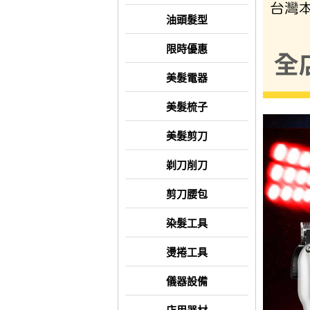
油頭髮型
限時優惠
美髮電器
美髮梳子
美髮剪刀
剃刀削刀
剪刀腰包
染髮工具
燙捲工具
儀器設備