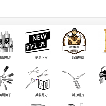
專業髮品
新品上市
油頭髮型
美髮梳子
美髮剪刀
剃刀削刀