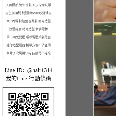
天氣悶熱 清涼洗髮 頭皮深層洗淨
男生抓頭髮 髮臘抓線條8秒變潮男
大C內彎 快速整理亂髮 簡易造型
浪漫捲度 時尚造型 新手電棒
帶出國免變壓 環球電壓美髮電器
迷你造型電器 攜帶方便不佔空間
負離子吹風機快乾 抗靜電不毛燥
Line ID: @hair1314
我的Line 行動條碼