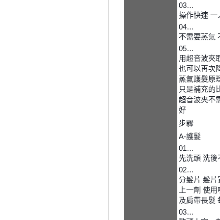
03…
操作快速 
04…
不需要蒸氣 
05…
用超音波夾
也可以再次
蒸氣護髮原理
只是補充的
超音波夾不
好
步驟
A-護髮
01…
先洗頭 洗後
02…
分髮片 髮片
上一劑 使用
及肩帶長髮
03…