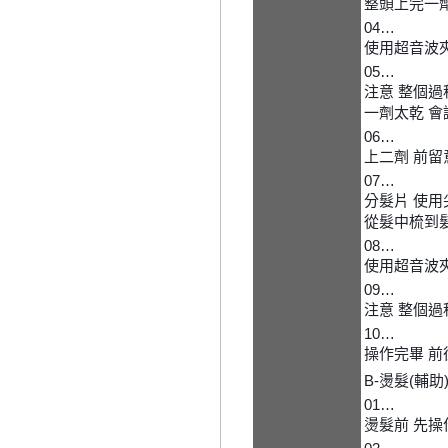
整頭上完一
04…
使用超音波夾
05…
注意 整個過
一劑太乾 會
06…
上二劑 前留
07…
分髮片 使用
從髮中梳到
08…
使用超音波夾
09…
注意 整個過
10…
操作完畢 前
B-燙髮(輔助
01…
燙髮前 先操