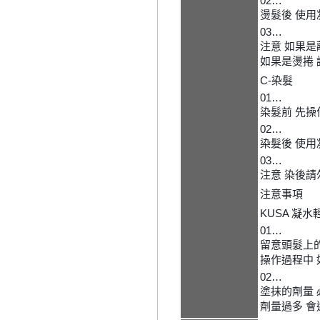
02…
燙髮後 使
03…
注意 如果是
如果是燙捲
C-染髮
01…
染髮前 先操
02…
染髮後 使
03…
注意 染後
注意事項
KUSA 凝
01…
留意頭髮上
操作過程中 
02…
塗抹的劑量 
劑量過多 