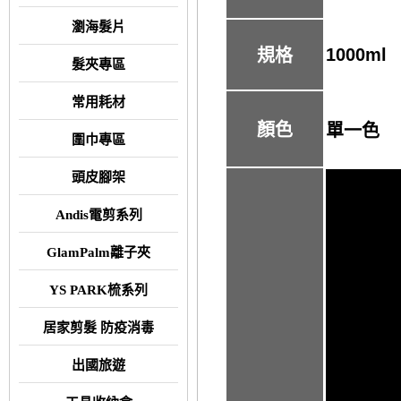
瀏海髮片
1000ml
規格
髮夾專區
常用耗材
顏色
單一色
圍巾專區
頭皮腳架
Andis電剪系列
GlamPalm離子夾
YS PARK梳系列
居家剪髮 防疫消毒
出國旅遊