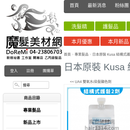
首頁
最新消息
粉絲團
洗髮精
護髮品
本月優惠
本月新品
首頁
>
專業髮品
>
日本原裝 Kusa 結構式護髮
日本原裝 Kusa
登入
註冊
團購單
<< UA4 雙氧水/染髮顯色劑
商品目錄
專業髮品
新品上市