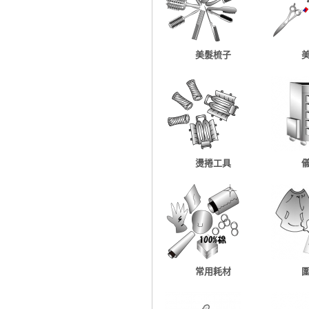
美髮梳子
燙捲工具
常用耗材