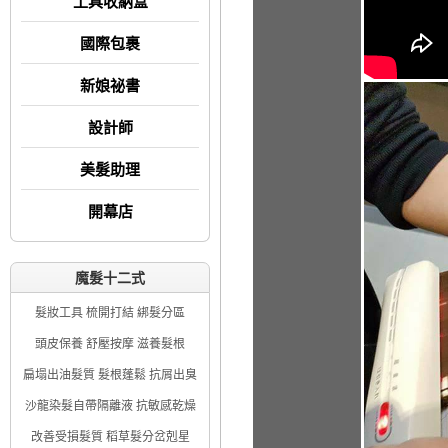
工具收納盒
國際包裹
新娘祕書
設計師
美髮助理
開幕店
魔髮十二式
髮妝工具 梳開打結 綁髮分區
頭皮保養 舒壓按摩 滋養髮根
扁塌出油髮質 髮根蓬鬆 抗屑出臭
沙龍染髮自帶隔離液 抗敏感乾燥
改善受損髮質 稻草髮分岔剋星