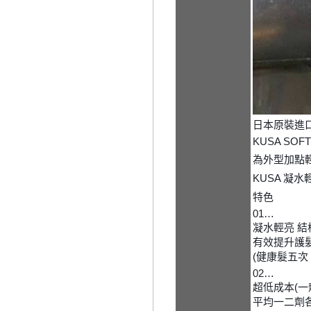
日本原裝進
KUSA SOF
為外型加點
KUSA 凝
特色
01…
凝水輕亮 結
有效提升護
(健康髮五次
02…
超低成本(一
平均一二劑各