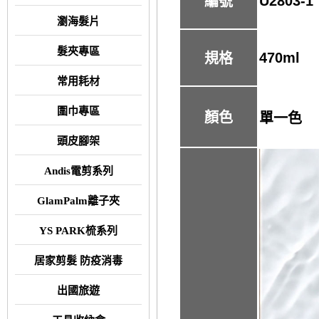
U2803-1
編號
瀏海髮片
髮夾專區
470ml
規格
常用耗材
圍巾專區
顏色
單一色
頭皮腳架
Andis電剪系列
GlamPalm離子夾
YS PARK梳系列
居家剪髮 防疫消毒
出國旅遊