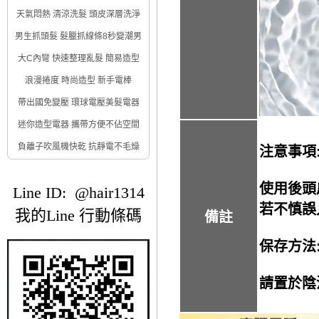
天氣悶熱 清涼洗髮 頭皮深層洗淨
男生抓頭髮 髮臘抓線條8秒變潮男
大C內彎 快速整理亂髮 簡易造型
浪漫捲度 時尚造型 新手電棒
帶出國免變壓 環球電壓美髮電器
迷你造型電器 攜帶方便不佔空間
負離子吹風機快乾 抗靜電不毛燥
注意事項
使用後頭
Line ID: @hair1314
若不慎誤
我的Line 行動條碼
備註
保存方法
請置於陰