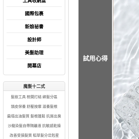
工具收納盒
國際包裹
新娘祕書
設計師
美髮助理
試用心得
開幕店
魔髮十二式
髮妝工具 梳開打結 綁髮分區
頭皮保養 舒壓按摩 滋養髮根
扁塌出油髮質 髮根蓬鬆 抗屑出臭
沙龍染髮自帶隔離液 抗敏感乾燥
改善受損髮質 稻草髮分岔剋星