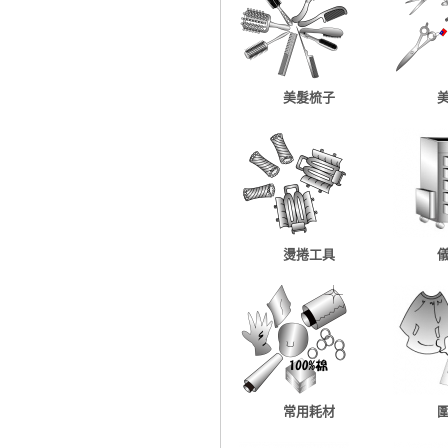
美髮梳子
燙捲工具
常用耗材