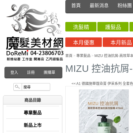
首頁
最新消息
粉絲團
洗髮精
護髮品
本月優惠
本月新品
首頁
>
專業髮品
>
MIZU 控油抗屑-高效草
MIZU 控油抗屑
登入
註冊
團購單
<< A1 德國施華蔻染膏 伊采系列 全套
商品目錄
專業髮品
新品上市