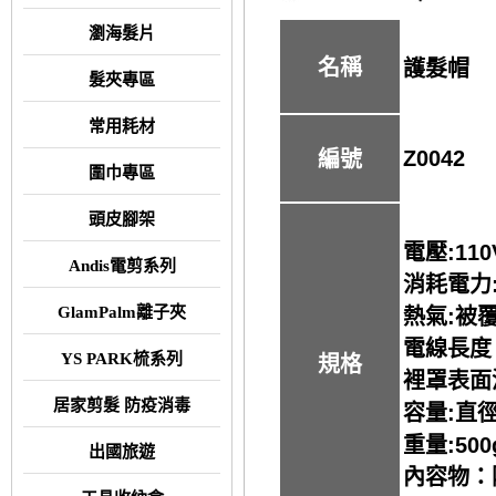
瀏海髮片
名稱
護髮帽
髮夾專區
常用耗材
Z0042
編號
圍巾專區
頭皮腳架
電壓:110
Andis電剪系列
消耗電力:
GlamPalm離子夾
熱氣:被
電線長度：
YS PARK梳系列
規格
裡罩表面
居家剪髮 防疫消毒
容量:直徑
重量:500
出國旅遊
內容物：