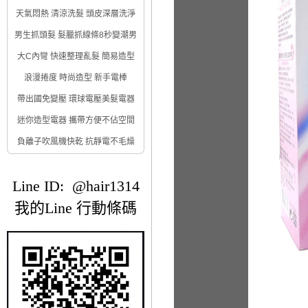
天氣悶熱 清涼洗髮 頭皮深層洗淨
男生抓頭髮 髮臘抓線條8秒變潮男
大C內彎 快速整理亂髮 簡易造型
浪漫捲度 時尚造型 新手電棒
帶出國免變壓 環球電壓美髮電器
迷你造型電器 攜帶方便不佔空間
負離子吹風機快乾 抗靜電不毛燥
Line ID: @hair1314
我的Line 行動條碼