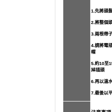
1.先將
2.將整個
3.兩根
4.請將
帽
5.約10
掉插頭
6.再以
7.最後