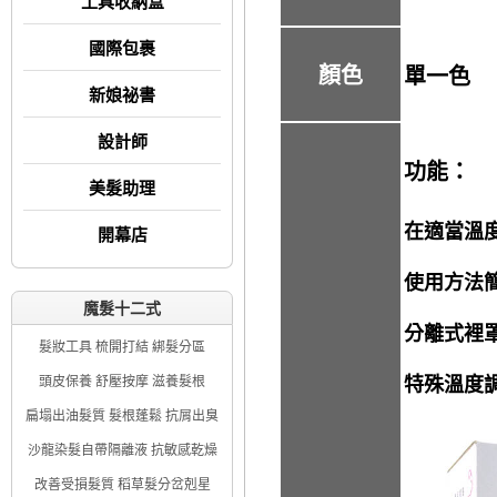
工具收納盒
國際包裹
顏色
單一色
新娘祕書
設計師
功能：
美髮助理
在適當溫
開幕店
使用方法
魔髮十二式
分離式裡
髮妝工具 梳開打結 綁髮分區
頭皮保養 舒壓按摩 滋養髮根
特殊溫度
扁塌出油髮質 髮根蓬鬆 抗屑出臭
沙龍染髮自帶隔離液 抗敏感乾燥
改善受損髮質 稻草髮分岔剋星