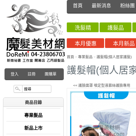
首頁
最新消息
粉絲團
洗髮精
護髮品
本月優惠
本月新品
首頁
>
專業髮品
>
護髮帽(個人居家護髮)
護髮帽(個人居家
登入
註冊
團購單
<< 護臉面罩 噴定型液慕絲護臉專用
商品目錄
專業髮品
新品上市