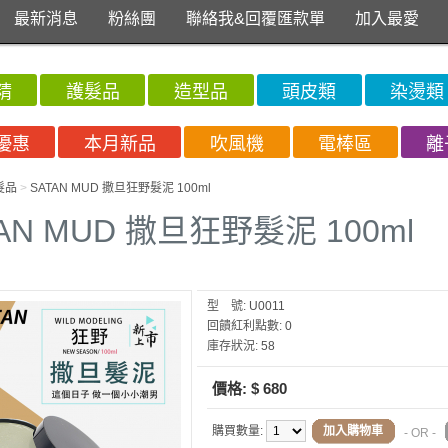
最新消息
粉絲團
聯絡我&回覆匯款單
加入最愛
精
護髮品
造型品
頭皮類
染燙類
優惠
本月新品
吹風機
電棒區
離
髮品
>
SATAN MUD 撒旦狂野髮泥 100ml
AN MUD 撒旦狂野髮泥 100ml
型 號:
U0011
回饋紅利點數:
0
庫存狀況:
58
價格:
$ 680
購買數量:
加入購物車
- OR -