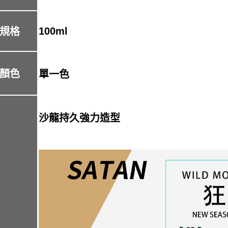
100ml
規格
顏色
單一色
沙龍持久強力造型