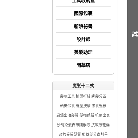
工具收納盒
國際包裹
新娘祕書
試
設計師
美髮助理
開幕店
魔髮十二式
髮妝工具 梳開打結 綁髮分區
頭皮保養 舒壓按摩 滋養髮根
扁塌出油髮質 髮根蓬鬆 抗屑出臭
沙龍染髮自帶隔離液 抗敏感乾燥
改善受損髮質 稻草髮分岔剋星