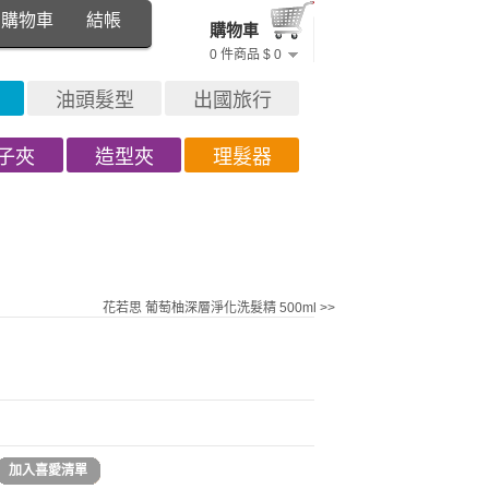
購物車
結帳
購物車
0 件商品 $ 0
油頭髮型
出國旅行
子夾
造型夾
理髮器
花若思 葡萄柚深層淨化洗髮精 500ml >>
加入喜愛清單