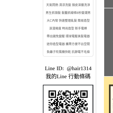
天氣悶熱 清涼洗髮 頭皮深層洗淨
男生抓頭髮 髮臘抓線條8秒變潮男
大C內彎 快速整理亂髮 簡易造型
浪漫捲度 時尚造型 新手電棒
帶出國免變壓 環球電壓美髮電器
迷你造型電器 攜帶方便不佔空間
負離子吹風機快乾 抗靜電不毛燥
Line ID: @hair1314
我的Line 行動條碼