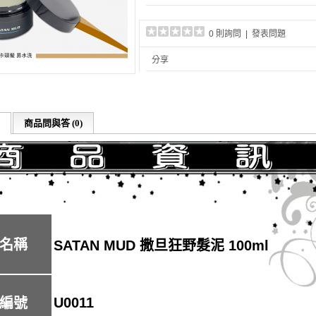
0 則詢問
|
發表問題
分享
商品問與答 (0)
名稱
SATAN MUD 撒旦狂野髮泥 100ml
U0011
編號