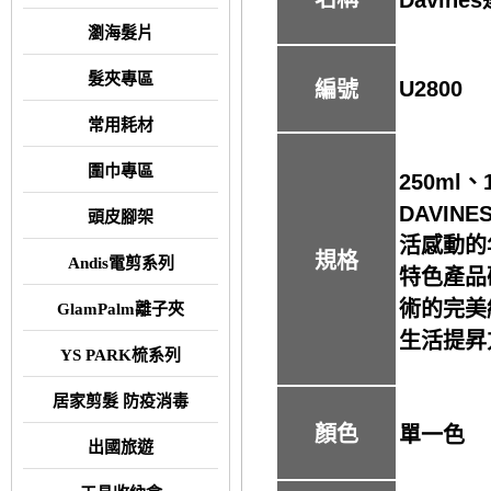
瀏海髮片
髮夾專區
U2800
編號
常用耗材
圍巾專區
250ml、
DAVIN
頭皮腳架
活感動的
規格
Andis電剪系列
特色產品
術的完美
GlamPalm離子夾
生活提昇
YS PARK梳系列
居家剪髮 防疫消毒
顏色
單一色
出國旅遊