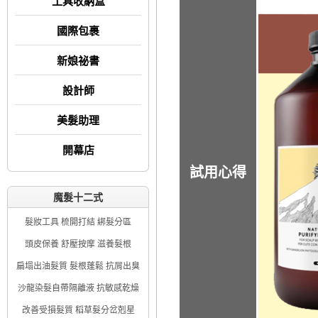
工具收納盒
國際包裹
新娘祕書
設計師
美髮助理
開幕店
試用心得
魔髮十二式
髮妝工具 梳開打結 綁髮分區
頭皮保養 舒壓按摩 滋養髮根
扁塌出油髮質 髮根蓬鬆 抗屑出臭
沙龍染髮自帶隔離液 抗敏感乾燥
改善受損髮質 稻草髮分岔剋星