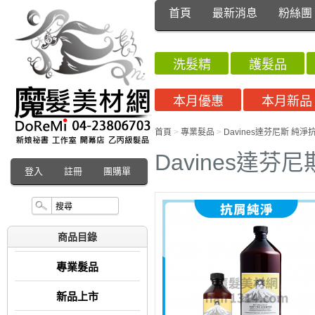
首頁
最新消息
粉絲團
洗髮精
護髮品
本月優惠
本月新品
首頁
>
專業髮品
>
Davines達芬尼斯 純
Davines達芬
登入
註冊
團購單
商品目錄
專業髮品
新品上市