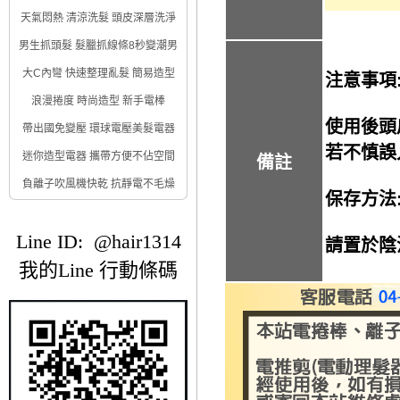
天氣悶熱 清涼洗髮 頭皮深層洗淨
男生抓頭髮 髮臘抓線條8秒變潮男
大C內彎 快速整理亂髮 簡易造型
注意事項
浪漫捲度 時尚造型 新手電棒
使用後頭
帶出國免變壓 環球電壓美髮電器
若不慎誤
迷你造型電器 攜帶方便不佔空間
備註
負離子吹風機快乾 抗靜電不毛燥
保存方法
Line ID: @hair1314
請置於陰
我的Line 行動條碼