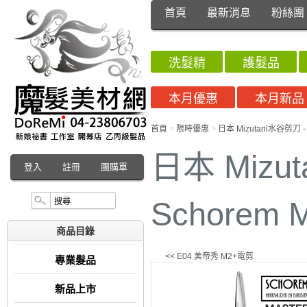
首頁
最新消息
粉絲團
洗髮精
護髮品
本月優惠
本月新品
首頁
>
限時優惠
>
日本 Mizutani水谷剪刀 - 
日本 Mizu
登入
註冊
團購單
Schorem 
商品目錄
<< E04 美帝秀 M2+電剪
專業髮品
新品上市