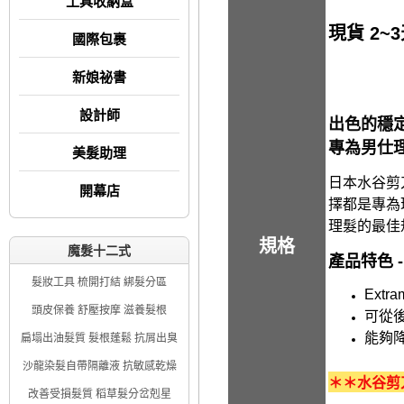
工具收納盒
現貨 2~
國際包裹
新娘祕書
設計師
出色的穩
專為男仕
美髮助理
日本水谷剪刀 M
開幕店
擇都是專為理
理髮的最佳
規格
魔髮十二式
產品特色 
髮妝工具 梳開打結 綁髮分區
Extr
頭皮保養 舒壓按摩 滋養髮根
可從
能夠
扁塌出油髮質 髮根蓬鬆 抗屑出臭
沙龍染髮自帶隔離液 抗敏感乾燥
＊＊水谷剪
改善受損髮質 稻草髮分岔剋星