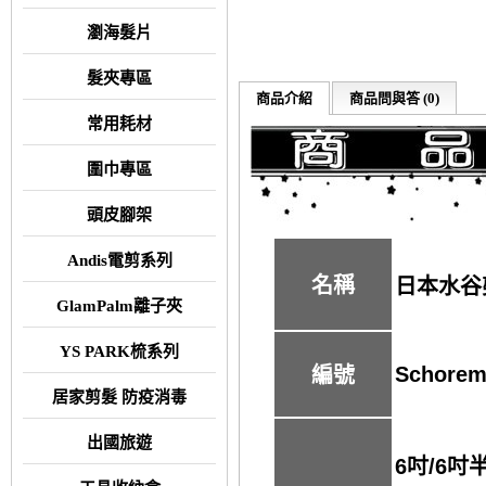
瀏海髮片
髮夾專區
商品介紹
商品問與答 (0)
常用耗材
圍巾專區
頭皮腳架
Andis電剪系列
名稱
日本水谷剪刀
GlamPalm離子夾
YS PARK梳系列
Schorem
編號
居家剪髮 防疫消毒
出國旅遊
6吋/6吋