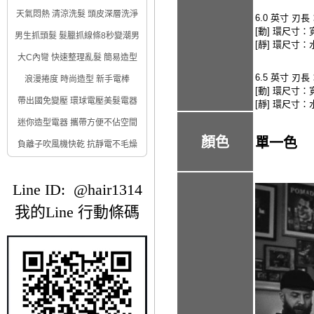
天氣悶熱 清涼洗髮 頭皮深層洗淨
6.0 英寸 刃長
[動] 環尺寸：寬
男生抓頭髮 髮臘抓線條8秒變潮男
[靜] 環尺寸：水
大C內彎 快速整理亂髮 簡易造型
6.5 英寸 刃長
浪漫捲度 時尚造型 新手電棒
[動] 環尺寸：寬
帶出國免變壓 環球電壓美髮電器
[靜] 環尺寸：水
迷你造型電器 攜帶方便不佔空間
顏色
單一色
負離子吹風機快乾 抗靜電不毛燥
Line ID: @hair1314
我的Line 行動條碼